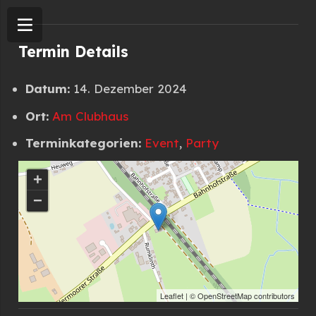
Termin Details
Datum:
14. Dezember 2024
Ort:
Am Clubhaus
Terminkategorien:
Event
,
Party
+
−
Leaflet
| ©
OpenStreetMap
contributors